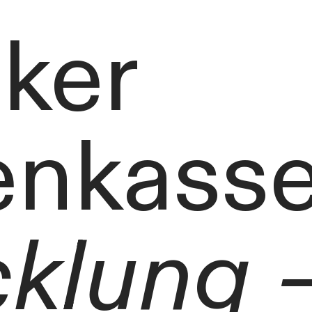
ker
enkass
klung –