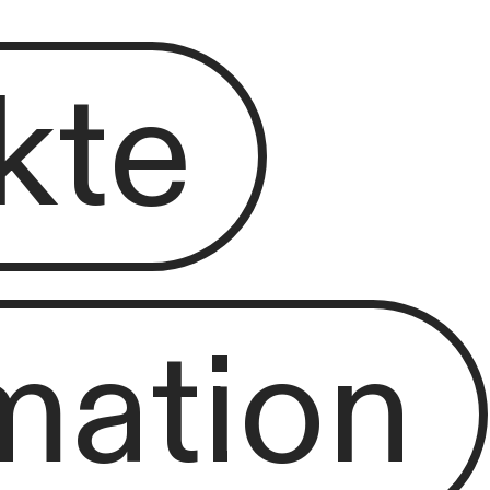
kte
mation