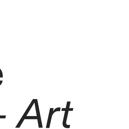
e
 Art